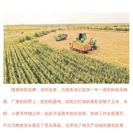
随着秋风送爽，农田金黄，兵团各地正迎来一年一度的秋收高峰
期。广袤的田野上，收割机轰鸣，农民们忙碌的身影穿梭于玉米、水
稻、小麦等作物之间，处处洋溢着丰收的喜悦。秋收工作全面展开，
不仅为粮食安全奠定了坚实基础，也带动了相关产业链的蓬勃发展，