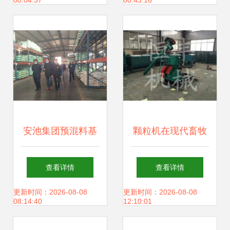
00:04:37
00:43:16
谋畜牧渔业饲料销
售新篇章
安池集团预混料基
颗粒机在现代畜牧
地迎来山东省畜牧
业中的应用与市场
查看详情
查看详情
兽医局唐建俊局长
解析 轴传动与平模
更新时间：2026-08-08
更新时间：2026-08-08
08:14:40
12:10:01
一行调研指导，聚
机型选购指南