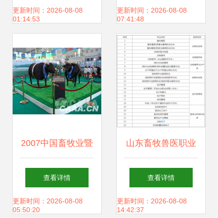
的核心路径
殖的必备工具
更新时间：2026-08-08
更新时间：2026-08-08
01:14:53
07:41:48
2007中国畜牧业暨
山东畜牧兽医职业
饲料工业展览会 行
学院地址、邮编及
查看详情
查看详情
业创新与合作共赢
畜牧渔业饲料销售
更新时间：2026-08-08
更新时间：2026-08-08
05:50:20
14:42:37