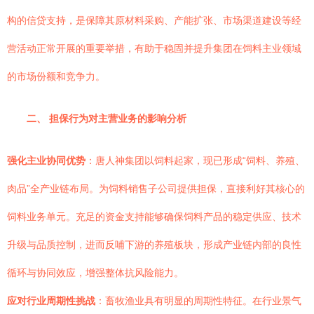
构的信贷支持，是保障其原材料采购、产能扩张、市场渠道建设等经
营活动正常开展的重要举措，有助于稳固并提升集团在饲料主业领域
的市场份额和竞争力。
二、 担保行为对主营业务的影响分析
强化主业协同优势
：唐人神集团以饲料起家，现已形成“饲料、养殖、
肉品”全产业链布局。为饲料销售子公司提供担保，直接利好其核心的
饲料业务单元。充足的资金支持能够确保饲料产品的稳定供应、技术
升级与品质控制，进而反哺下游的养殖板块，形成产业链内部的良性
循环与协同效应，增强整体抗风险能力。
应对行业周期性挑战
：畜牧渔业具有明显的周期性特征。在行业景气