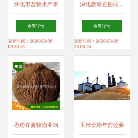
怀化市畜牧水产事
深化教研企协同，
务中心深入芷江调
共拓畜牧发展新局
查看详情
查看详情
研，为渔业产业链
——党委书记杨孝
更新时间：2026-08-08
更新时间：2026-08-08
09:33:51
18:08:25
发展与饲料销售注
列带队赴甘肃中盛
入新思路
农牧集团开展考察
交流
枣粉在畜牧渔业饲
玉米价格年前还要