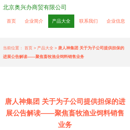
北京奥兴办商贸有限公司
首页
企业简介
产品大全
联系我们
企业信息
当前位置：
首页
>
产品大全
>
唐人神集团 关于为子公司提供担保的
进展公告解读——聚焦畜牧渔业饲料销售业务
唐人神集团 关于为子公司提供担保的进
展公告解读——聚焦畜牧渔业饲料销售
业务