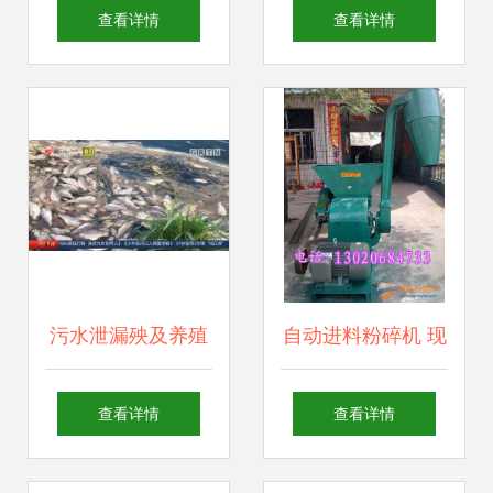
畜牧饲料科技与经
厂 多功能畜牧饲料
查看详情
查看详情
济高层论坛 洞察趋
搅拌机报价、补贴
势，共谋畜牧渔业
政策与产品解析
饲料销售新蓝图
污水泄漏殃及养殖
自动进料粉碎机 现
业，饶平食品厂被
代畜牧渔业高效生
查看详情
查看详情
查实却赔偿无门，
产的得力助手