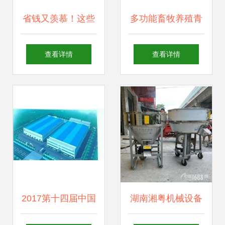
省钱又羡慕！这些
多功能畜牧养殖青
网友喜获2018长春
贮饲料打捆包膜机
查看详情
查看详情
农博会免费门票，
现代畜牧渔业的高
畜牧渔业饲料销售
效饲料保障
攻略一网打尽
2017第十四届中国
湖南湘粤机械设备