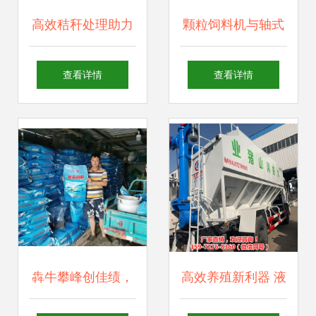
高效秸秆处理助力
颗粒饲料机与轴式
畜牧养殖 多功能铡
猪料造粒机 畜牧渔
查看详情
查看详情
草揉丝机在青贮饲
业高效饲料生产的
料生产中的核心价
核心利器与市场展
值
望
犇牛攀峰创佳绩，
高效养殖新利器 液