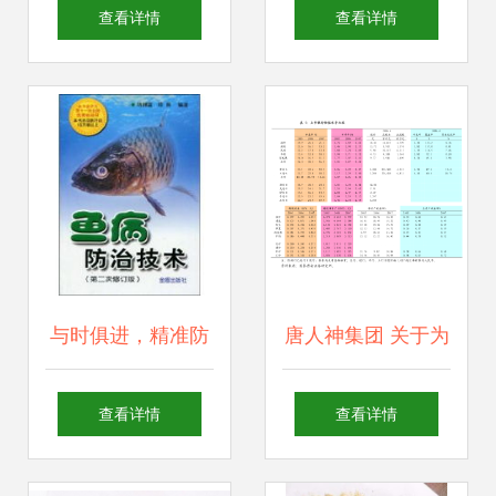
浙江粤海饲料销量
压饲料运输车赋能
查看详情
查看详情
逆势增长超20%提
现代畜牧养殖业
前90天完成全年目
标
与时俱进，精准防
唐人神集团 关于为
治 《鱼病防治技
子公司提供担保的
查看详情
查看详情
术》（第2次修订
进展公告解读——