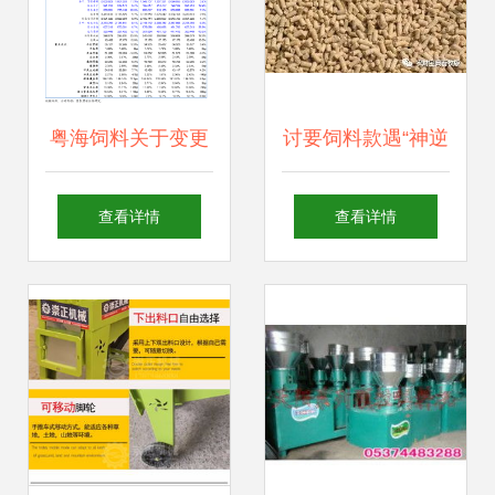
粤海饲料关于变更
讨要饲料款遇“神逆
公司经营范围及修
转”，养殖户反诉饲
查看详情
查看详情
订《公司章程》的
料致生猪死亡
公告