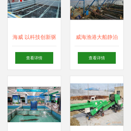
海威 以科技创新驱
威海渔港大船静泊
动渔业种业振兴，
油贵鱼少，渔民生
查看详情
查看详情
年销售额达1.2亿元
计困局下的产业链
领航行业发展
阵痛