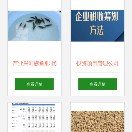
养殖户百万元损失
何去何从？
产业兴旺鳜鱼肥 优
投资项目管理公司
质鱼苗与精准饲
在畜牧渔业饲料销
查看详情
查看详情
料，助力桂花鱼赢
售领域的经营管理
在起跑线
策略