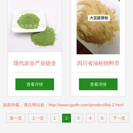
版）评介
聚焦畜牧渔业饲料
销售业务
现代农业产业链全
四川省油粉饲料市
景 从农田到餐桌的
场概况及其在畜牧
查看详情
查看详情
多元化发展
渔业饲料销售中的
如若转载，请注明出处：http://www.qpsfn.com/product/list-2.html
应用
第一页
上一页
1
2
3
4
5
下一页